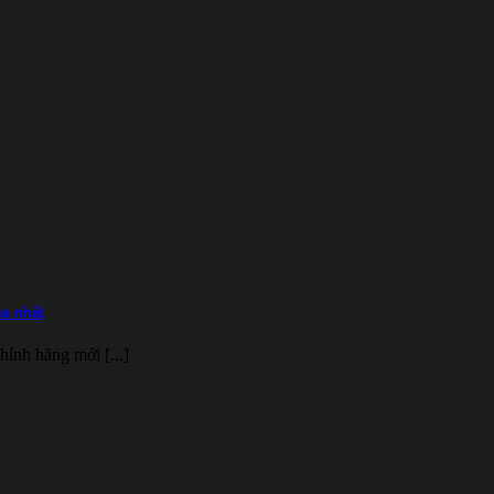
ua nhất
hính hãng mới [...]