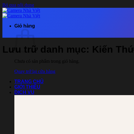
Bỏ qua nội dung
Giỏ hàng
Lưu trữ danh mục:
Kiến Th
Chưa có sản phẩm trong giỏ hàng.
Quay trở lại cửa hàng
TRANG CHỦ
GIỚI THIỆU
DỊCH VỤ