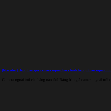
[Mới nhất] Bảng báo giá camera ngoài trời chính hãng nhiều người m
Camera ngoài trời của hãng nào tốt? Bảng báo giá camera ngoài trời c