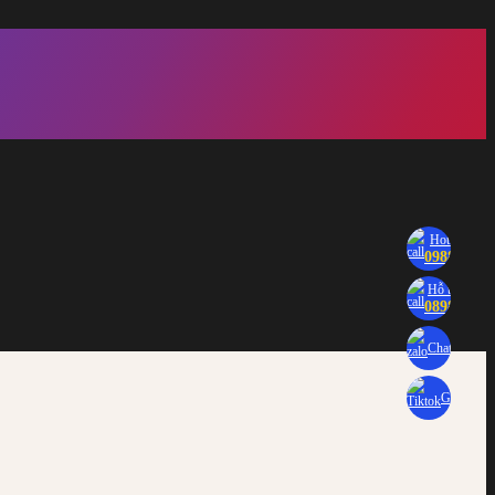
Hotline tư v
0988 488 
Hỗ trợ kỹ th
0898 488 
Chat Zalo
Gửi Email