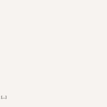
[...]